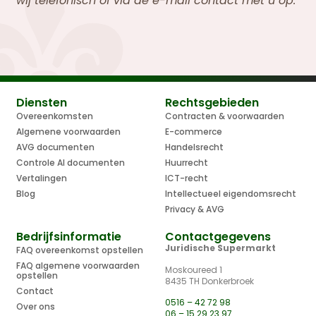
wij telefonisch of via de e-mail contact met u op.
Diensten
Rechtsgebieden
Overeenkomsten
Contracten & voorwaarden
Algemene voorwaarden
E-commerce
AVG documenten
Handelsrecht
Controle AI documenten
Huurrecht
Vertalingen
ICT-recht
Blog
Intellectueel eigendomsrecht
Privacy & AVG
Bedrijfsinformatie
Contactgegevens
Juridische Supermarkt
FAQ overeenkomst opstellen
FAQ algemene voorwaarden
Moskoureed 1
opstellen
8435 TH Donkerbroek
Contact
0516 – 42 72 98
Over ons
06 – 15 29 23 97