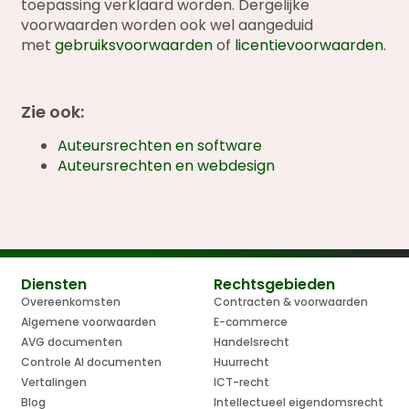
toepassing verklaard worden. Dergelijke
voorwaarden worden ook wel aangeduid
met
gebruiksvoorwaarden
of
licentievoorwaarden
.
Zie ook:
Auteursrechten en software
Auteursrechten en webdesign
Diensten
Rechtsgebieden
Overeenkomsten
Contracten & voorwaarden
Algemene voorwaarden
E-commerce
AVG documenten
Handelsrecht
Controle AI documenten
Huurrecht
Vertalingen
ICT-recht
Blog
Intellectueel eigendomsrecht