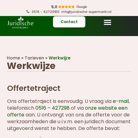
0516 - 427298
info@juridische-supermarkt.nl
Contact
Home
»
Tarieven
»
Werkwijze
Werkwijze
Offertetraject
Ons offertetraject is eenvoudig. U vraag via
e-mail
,
telefonisch
0516 – 427298
of via
onze website een
offerte
aan. U ontvangt van ons de offerte voor de
werkzaamheden die u i.v.m. een juridisch document
uitgevoerd wenst te hebben. De offerte bevat: