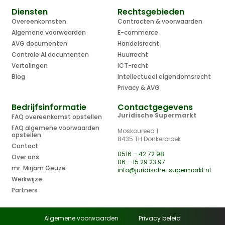
Diensten
Rechtsgebieden
Overeenkomsten
Contracten & voorwaarden
Algemene voorwaarden
E-commerce
AVG documenten
Handelsrecht
Controle AI documenten
Huurrecht
Vertalingen
ICT-recht
Blog
Intellectueel eigendomsrecht
Privacy & AVG
Bedrijfsinformatie
Contactgegevens
Juridische Supermarkt
FAQ overeenkomst opstellen
FAQ algemene voorwaarden
Moskoureed 1
opstellen
8435 TH Donkerbroek
Contact
0516 – 42 72 98
Over ons
06 – 15 29 23 97
mr. Mirjam Geuze
info@juridische-supermarkt.nl
Werkwijze
Partners
Algemene voorwaarden
Privacy beleid