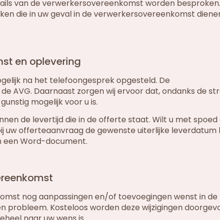
tails van de verwerkersovereenkomst worden besproken
aken die in uw geval in de verwerkersovereenkomst diene
st en oplevering
lijk na het telefoongesprek opgesteld. De
de AVG. Daarnaast zorgen wij ervoor dat, ondanks de st
nstig mogelijk voor u is.
 de levertijd die in de offerte staat. Wilt u met spoed
j uw offerteaanvraag de gewenste uiterlijke leverdatum
in een Word-document.
ereenkomst
komst nog aanpassingen en/of toevoegingen wenst in de
en probleem. Kosteloos worden deze wijzigingen doorgev
heel naar uw wens is.