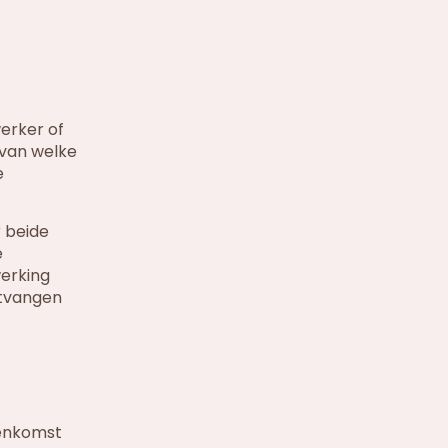
erker of
 van welke
e
 beide
e
werking
ntvangen
eenkomst