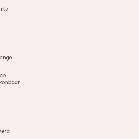
.
n te
renge
 de
 kenbaar
oerd,