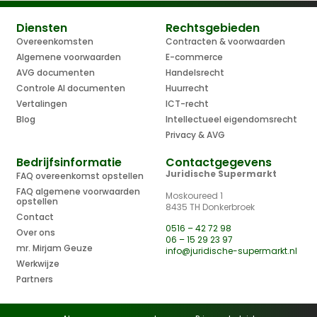
Diensten
Rechtsgebieden
Overeenkomsten
Contracten & voorwaarden
Algemene voorwaarden
E-commerce
AVG documenten
Handelsrecht
Controle AI documenten
Huurrecht
Vertalingen
ICT-recht
Blog
Intellectueel eigendomsrecht
Privacy & AVG
Bedrijfsinformatie
Contactgegevens
Juridische Supermarkt
FAQ overeenkomst opstellen
FAQ algemene voorwaarden
Moskoureed 1
opstellen
8435 TH Donkerbroek
Contact
0516 – 42 72 98
Over ons
06 – 15 29 23 97
mr. Mirjam Geuze
info@juridische-supermarkt.nl
Werkwijze
Partners