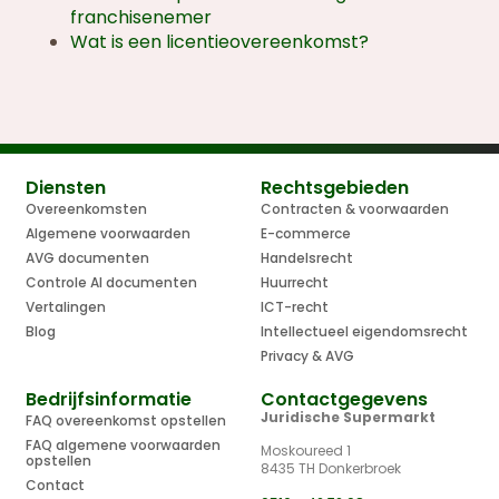
franchisenemer
Wat is een licentieovereenkomst?
Diensten
Rechtsgebieden
Overeenkomsten
Contracten & voorwaarden
Algemene voorwaarden
E-commerce
AVG documenten
Handelsrecht
Controle AI documenten
Huurrecht
Vertalingen
ICT-recht
Blog
Intellectueel eigendomsrecht
Privacy & AVG
Bedrijfsinformatie
Contactgegevens
Juridische Supermarkt
FAQ overeenkomst opstellen
FAQ algemene voorwaarden
Moskoureed 1
opstellen
8435 TH Donkerbroek
Contact