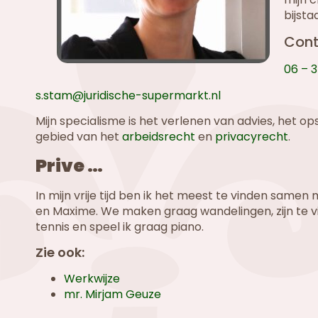
bijsta
Con
06 – 3
s.stam@juridische-supermarkt.nl
Mijn specialisme is het verlenen van advies, het op
gebied van het
arbeidsrecht
en
privacyrecht
.
Prive …
In mijn vrije tijd ben ik het meest te vinden same
en Maxime. We maken graag wandelingen, zijn te v
tennis en speel ik graag piano.
Zie ook:
Werkwijze
mr. Mirjam Geuze