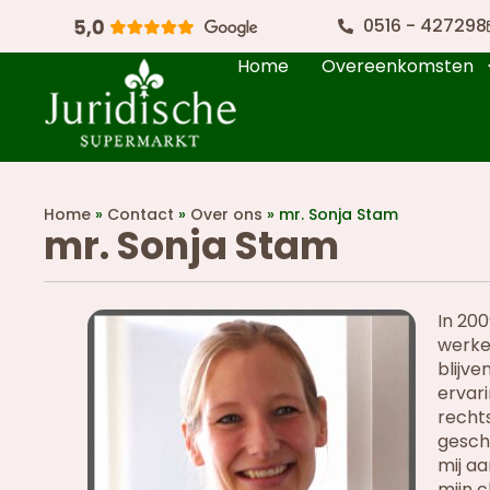
0516 - 427298
Home
Overeenkomsten
Home
»
Contact
»
Over ons
»
mr. Sonja Stam
mr. Sonja Stam
In 20
werken
blijve
ervar
recht
gesch
mij aa
mijn c