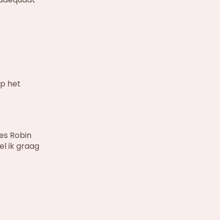
op het
jes Robin
l ik graag