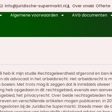
info@juridische-supermarkt.nl
Over ons
Offerte
Algemene voorwaarden
AVG documenten
09 heb ik mijn studie Rechtsgeleerdheid afgerond en ben i
 als advocaat in het arbeidsrecht. Het arbeidsrecht is m
n boeien. Met trots mag ik zeggen dat ik inmiddels alweer 
ing heb opgedaan in dit rechtsgebied, evenals een aanv
sgebied, het privacyrecht. Over beide rechtsgebieden heb
reven en verschillende artikelen mogen publiceren. In 20
ngesloten bij de Juridische Supermarkt. Steeds meer de d
liënten voorzien van inhoudelijk uitstekend advies en he