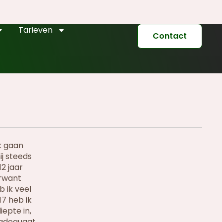
Tarieven
Contact
k gaan
ij steeds
12 jaar
erwant
 ik veel
17 heb ik
iepte in,
n adequaat