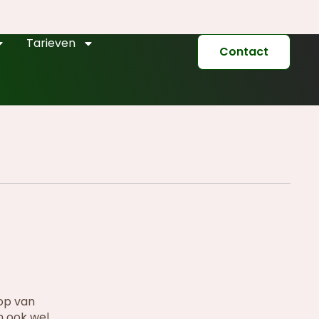
Tarieven
Contact
oop van
n ook wel