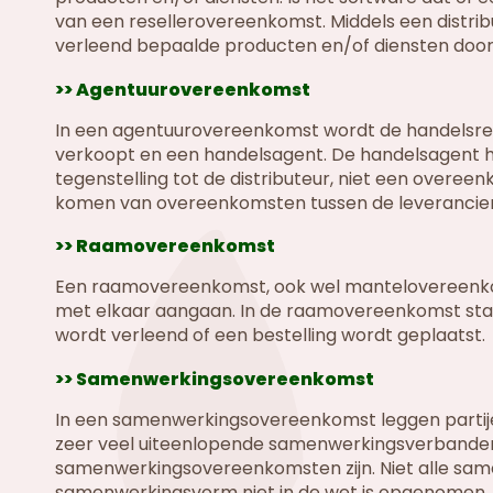
van een resellerovereenkomst. Middels een distr
verleend bepaalde producten en/of diensten door
>> Agentuurovereenkomst
In een agentuurovereenkomst wordt de handelsrela
verkoopt en een handelsagent. De handelsagent h
tegenstelling tot de distributeur, niet een overe
komen van overeenkomsten tussen de leverancier
>> Raamovereenkomst
Een raamovereenkomst, ook wel mantelovereenkom
met elkaar aangaan. In de raamovereenkomst sta
wordt verleend of een bestelling wordt geplaatst.
>> Samenwerkingsovereenkomst
In een samenwerkingsovereenkomst leggen partijen 
zeer veel uiteenlopende samenwerkingsverbanden,
samenwerkingsovereenkomsten zijn. Niet alle same
samenwerkingsvorm niet in de wet is opgenomen, 