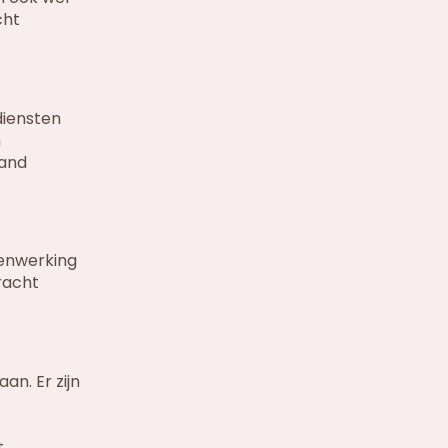
cht
diensten
n
tand
menwerking
racht
n. Er zijn
.