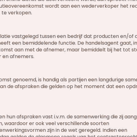
ibutieovereenkomst wordt aan een wederverkoper het re
 te verkopen.
tie vastgelegd tussen een bedrijf dat producten en/of 
eeft een bemiddelende functie. De handelsagent gaat, i
enkomst aan met de afnemer, maar bemiddelt bij het tot s
 en afnemers.
st genoemd, is handig als partijen een langdurige sa
an de afspraken die gelden op het moment dat een opd
hun afspraken vast i.v.m. de samenwerking die zij aangaa
 waardoor er ook veel verschillende soorten
nwerkingsvormen zijn in de wet geregeld. Indien een
dan gelden de algemene regels van het contractenrecht