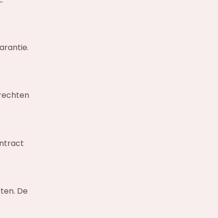
arantie.
rechten
ontract
ten. De