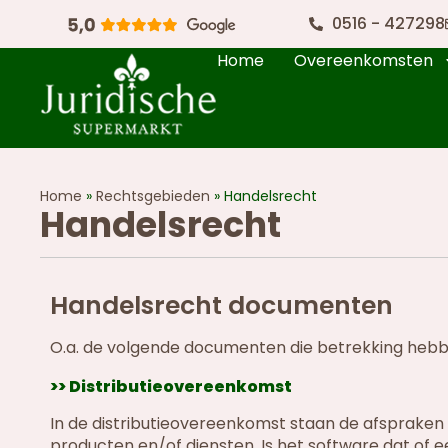
0516 - 427298
Home
Overeenkomsten
Home
»
Rechtsgebieden
»
Handelsrecht
Handelsrecht
Handelsrecht documenten
O.a. de volgende documenten die betrekking hebbe
>> Distributieovereenkomst
In de distributieovereenkomst staan de afspraken 
producten en/of diensten. Is het software dat of 