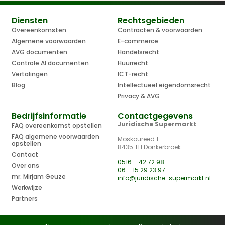
Diensten
Rechtsgebieden
Overeenkomsten
Contracten & voorwaarden
Algemene voorwaarden
E-commerce
AVG documenten
Handelsrecht
Controle AI documenten
Huurrecht
Vertalingen
ICT-recht
Blog
Intellectueel eigendomsrecht
Privacy & AVG
Bedrijfsinformatie
Contactgegevens
Juridische Supermarkt
FAQ overeenkomst opstellen
FAQ algemene voorwaarden
Moskoureed 1
opstellen
8435 TH Donkerbroek
Contact
0516 – 42 72 98
Over ons
06 – 15 29 23 97
mr. Mirjam Geuze
info@juridische-supermarkt.nl
Werkwijze
Partners