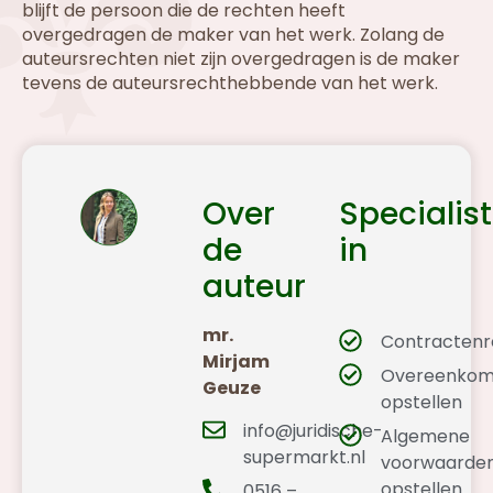
blijft de persoon die de rechten heeft
overgedragen de maker van het werk. Zolang de
auteursrechten niet zijn overgedragen is de maker
tevens de auteursrechthebbende van het werk.
Over
Specialist
de
in
auteur
mr.
Contractenr
Mirjam
Overeenkom
Geuze
opstellen
info@juridische-
Algemene
supermarkt.nl
voorwaarde
opstellen
0516 –