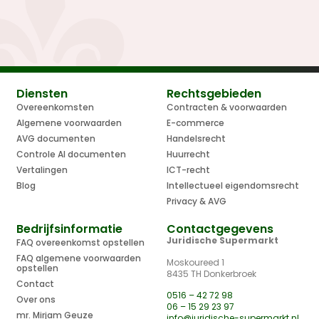
Diensten
Rechtsgebieden
Overeenkomsten
Contracten & voorwaarden
Algemene voorwaarden
E-commerce
AVG documenten
Handelsrecht
Controle AI documenten
Huurrecht
Vertalingen
ICT-recht
Blog
Intellectueel eigendomsrecht
Privacy & AVG
Bedrijfsinformatie
Contactgegevens
Juridische Supermarkt
FAQ overeenkomst opstellen
FAQ algemene voorwaarden
Moskoureed 1
opstellen
8435 TH Donkerbroek
Contact
0516 – 42 72 98
Over ons
06 – 15 29 23 97
mr. Mirjam Geuze
info@juridische-supermarkt.nl