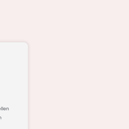
llen
n