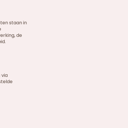
ten staan in
e
erking, de
id.
 via
stelde