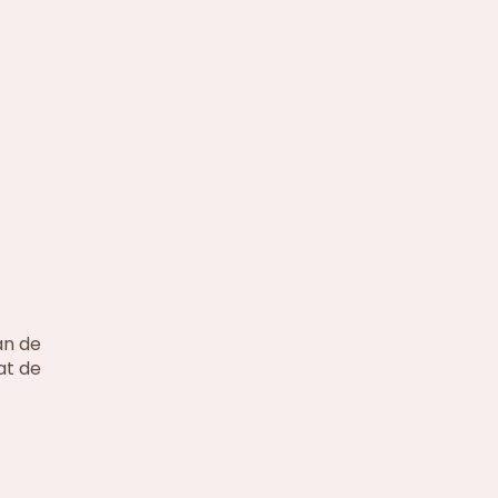
an de
at de