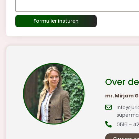
Formulier insturen
Over de
mr. Mirjam 
info@juri
supermar
0516 – 4