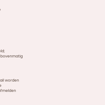
e
ld;
t bovenmatig
mail worden
e
 afmelden