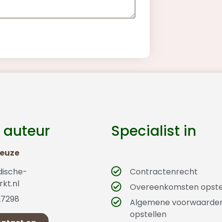
 auteur
Specialist in
Geuze
dische-
Contractenrecht
kt.nl
Overeenkomsten opste
27298
Algemene voorwaarde
opstellen