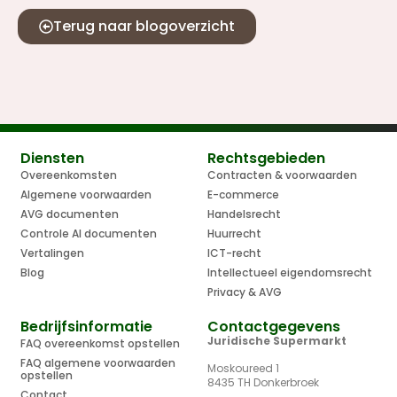
Terug naar blogoverzicht
Diensten
Rechtsgebieden
Overeenkomsten
Contracten & voorwaarden
Algemene voorwaarden
E-commerce
AVG documenten
Handelsrecht
Controle AI documenten
Huurrecht
Vertalingen
ICT-recht
Blog
Intellectueel eigendomsrecht
Privacy & AVG
Bedrijfsinformatie
Contactgegevens
Juridische Supermarkt
FAQ overeenkomst opstellen
FAQ algemene voorwaarden
Moskoureed 1
opstellen
8435 TH Donkerbroek
Contact