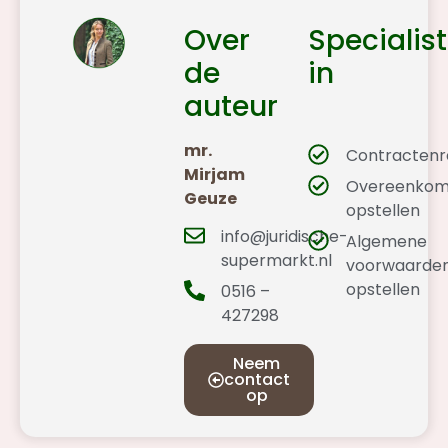
Over
Specialist
de
in
auteur
mr.
Contractenr
Mirjam
Overeenkom
Geuze
opstellen
info@juridische-
Algemene
supermarkt.nl
voorwaarde
opstellen
0516 –
427298
Neem
contact
op