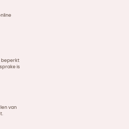
nline
, beperkt
sprake is
llen van
t.