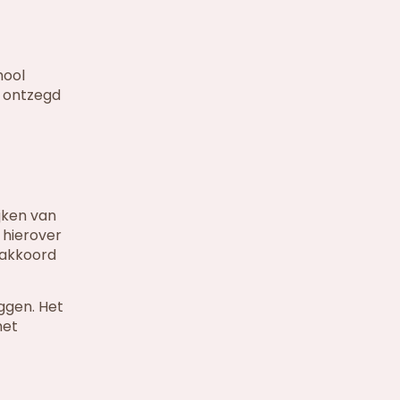
hool
l ontzegd
ijken van
 hierover
k akkoord
ggen. Het
het