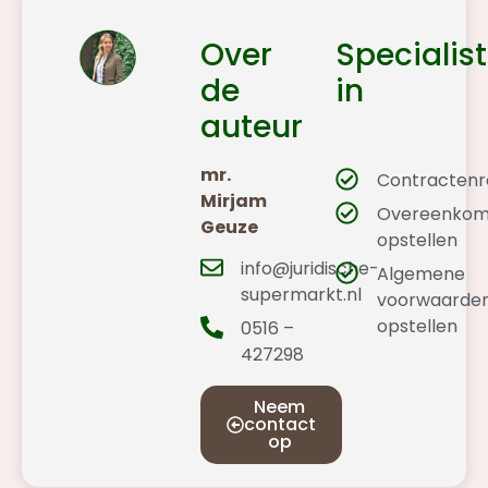
Over
Specialist
de
in
auteur
mr.
Contractenr
Mirjam
Overeenkom
Geuze
opstellen
info@juridische-
Algemene
supermarkt.nl
voorwaarde
opstellen
0516 –
427298
Neem
contact
op