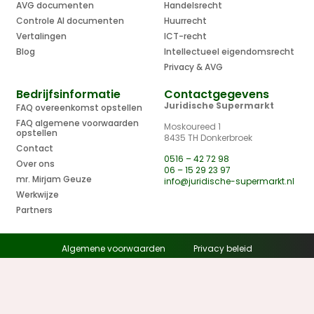
AVG documenten
Handelsrecht
Controle AI documenten
Huurrecht
Vertalingen
ICT-recht
Blog
Intellectueel eigendomsrecht
Privacy & AVG
Bedrijfsinformatie
Contactgegevens
Juridische Supermarkt
FAQ overeenkomst opstellen
FAQ algemene voorwaarden
Moskoureed 1
opstellen
8435 TH Donkerbroek
Contact
0516 – 42 72 98
Over ons
06 – 15 29 23 97
mr. Mirjam Geuze
info@juridische-supermarkt.nl
Werkwijze
Partners
Algemene voorwaarden
Privacy beleid