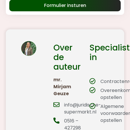
Formulier insturen
Over
Specialist
de
in
auteur
mr.
Contractenr
Mirjam
Overeenkom
Geuze
opstellen
info@juridische-
Algemene
supermarkt.nl
voorwaarde
opstellen
0516 –
427298