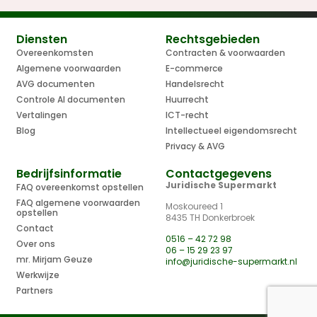
Diensten
Rechtsgebieden
Overeenkomsten
Contracten & voorwaarden
Algemene voorwaarden
E-commerce
AVG documenten
Handelsrecht
Controle AI documenten
Huurrecht
Vertalingen
ICT-recht
Blog
Intellectueel eigendomsrecht
Privacy & AVG
Bedrijfsinformatie
Contactgegevens
Juridische Supermarkt
FAQ overeenkomst opstellen
FAQ algemene voorwaarden
Moskoureed 1
opstellen
8435 TH Donkerbroek
Contact
0516 – 42 72 98
Over ons
06 – 15 29 23 97
mr. Mirjam Geuze
info@juridische-supermarkt.nl
Werkwijze
Partners