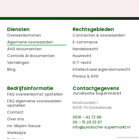
Diensten
Rechtsgebieden
Overeenkomsten
Contracten & voorwaarden
Algemene voorwaarden
E-commerce
AVG documenten
Handelsrecht
Controle AI documenten
Huurrecht
Vertalingen
ICT-recht
Blog
Intellectueel eigendomsrecht
Privacy & AVG
Bedrijfsinformatie
Contactgegevens
Juridische Supermarkt
FAQ overeenkomst opstellen
FAQ algemene voorwaarden
Moskoureed 1
opstellen
8435 TH Donkerbroek
Contact
0516 – 42 72 98
Over ons
06 – 15 29 23 97
mr. Mirjam Geuze
info@juridische-supermarkt.nl
Werkwijze