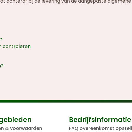
edt achteraf bij de levering van de aangepaste algemene
g?
 controleren
n?
gebieden
Bedrijfsinformatie
en & voorwaarden
FAQ overeenkomst opstel