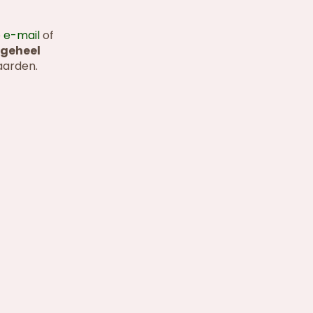
e
e-mail
of
s
geheel
aarden.