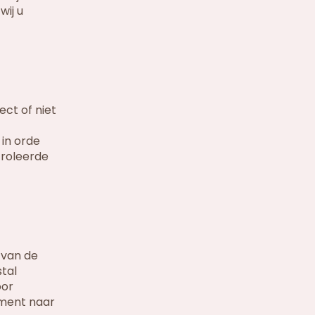
wij u
ct of niet
 in orde
troleerde
 van de
tal
oor
ment naar