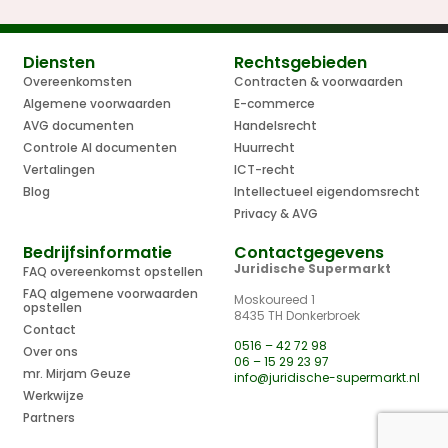
Diensten
Rechtsgebieden
Overeenkomsten
Contracten & voorwaarden
Algemene voorwaarden
E-commerce
AVG documenten
Handelsrecht
Controle AI documenten
Huurrecht
Vertalingen
ICT-recht
Blog
Intellectueel eigendomsrecht
Privacy & AVG
Bedrijfsinformatie
Contactgegevens
Juridische Supermarkt
FAQ overeenkomst opstellen
FAQ algemene voorwaarden
Moskoureed 1
opstellen
8435 TH Donkerbroek
Contact
0516 – 42 72 98
Over ons
06 – 15 29 23 97
mr. Mirjam Geuze
info@juridische-supermarkt.nl
Werkwijze
Partners