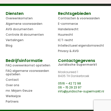
Diensten
Rechtsgebieden
Overeenkomsten
Contracten & voorwaarden
Algemene voorwaarden
E-commerce
AVG documenten
Handelsrecht
Controle AI documenten
Huurrecht
Vertalingen
ICT-recht
Blog
Intellectueel eigendomsrecht
Privacy & AVG
Bedrijfsinformatie
Contactgegevens
Juridische Supermarkt
FAQ overeenkomst opstellen
FAQ algemene voorwaarden
Moskoureed 1
opstellen
8435 TH Donkerbroek
Contact
0516 – 42 72 98
Over ons
06 – 15 29 23 97
mr. Mirjam Geuze
info@juridische-supermarkt.nl
Werkwijze
Partners