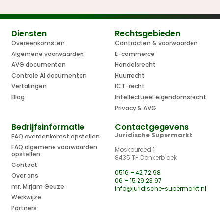
Diensten
Rechtsgebieden
Overeenkomsten
Contracten & voorwaarden
Algemene voorwaarden
E-commerce
AVG documenten
Handelsrecht
Controle AI documenten
Huurrecht
Vertalingen
ICT-recht
Blog
Intellectueel eigendomsrecht
Privacy & AVG
Bedrijfsinformatie
Contactgegevens
Juridische Supermarkt
FAQ overeenkomst opstellen
FAQ algemene voorwaarden
Moskoureed 1
opstellen
8435 TH Donkerbroek
Contact
0516 – 42 72 98
Over ons
06 – 15 29 23 97
mr. Mirjam Geuze
info@juridische-supermarkt.nl
Werkwijze
Partners