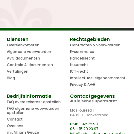
Diensten
Rechtsgebieden
Overeenkomsten
Contracten & voorwaarden
Algemene voorwaarden
E-commerce
AVG documenten
Handelsrecht
Controle AI documenten
Huurrecht
Vertalingen
ICT-recht
Blog
Intellectueel eigendomsrecht
Privacy & AVG
Bedrijfsinformatie
Contactgegevens
Juridische Supermarkt
FAQ overeenkomst opstellen
FAQ algemene voorwaarden
Moskoureed 1
opstellen
8435 TH Donkerbroek
Contact
0516 – 42 72 98
Over ons
06 – 15 29 23 97
mr. Mirjam Geuze
info@juridische-supermarkt.nl