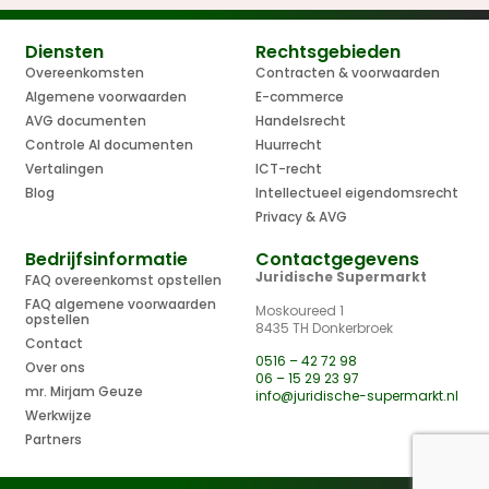
Diensten
Rechtsgebieden
Overeenkomsten
Contracten & voorwaarden
Algemene voorwaarden
E-commerce
AVG documenten
Handelsrecht
Controle AI documenten
Huurrecht
Vertalingen
ICT-recht
Blog
Intellectueel eigendomsrecht
Privacy & AVG
Bedrijfsinformatie
Contactgegevens
Juridische Supermarkt
FAQ overeenkomst opstellen
FAQ algemene voorwaarden
Moskoureed 1
opstellen
8435 TH Donkerbroek
Contact
0516 – 42 72 98
Over ons
06 – 15 29 23 97
mr. Mirjam Geuze
info@juridische-supermarkt.nl
Werkwijze
Partners