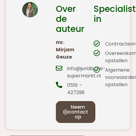
Over
Specialist
de
in
auteur
mr.
Contractenr
Mirjam
Overeenkom
Geuze
opstellen
info@juridische-
Algemene
supermarkt.nl
voorwaarde
opstellen
0516 –
427298
Neem
contact
op