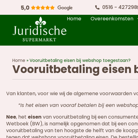
0516 - 427298
Home
Overeenkomsten
Home
»
Vooruitbetaling eisen bij webshop toegestaan?
Vooruitbetaling eisen
Van klanten, voor wie wij de algemene voorwaarden voo
“
Is het eisen van vooraf betalen bij een websh
Nee
, het
eisen
van vooruitbetaling bij een consumentenko
Wetboek (BW), is namelijk opgenomen dat bij een co
vooruitbetaling van ten hoogste de helft van de koop
tegen dat webshops vooruitbetaling eisen. De bestell