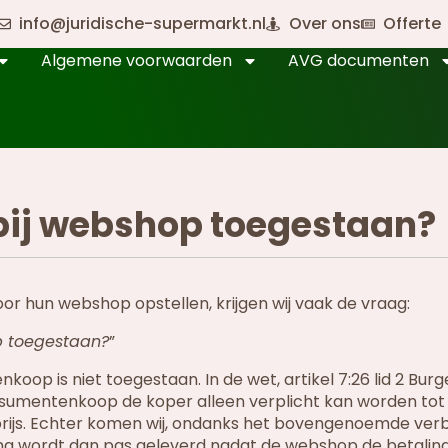
info@juridische-supermarkt.nl
Over ons
Offerte
Algemene voorwaarden
AVG documenten
 bij webshop toegestaan?
r hun webshop opstellen, krijgen wij vaak de vraag:
op toegestaan?
”
op is niet toegestaan. In de wet, artikel 7:26 lid 2 Burge
nsumentenkoop de koper alleen verplicht kan worden tot
prijs. Echter komen wij, ondanks het bovengenoemde ver
ing wordt dan pas geleverd nadat de webshop de betalin