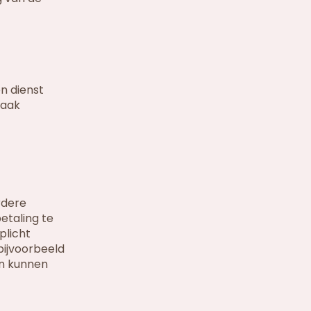
n dienst
zaak
rdere
etaling te
plicht
bijvoorbeeld
en kunnen