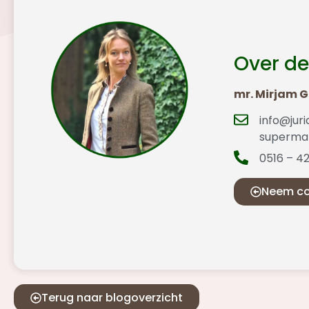
Over de
mr. Mirjam 
info@juri
supermar
0516 – 4
Neem co
Terug naar blogoverzicht