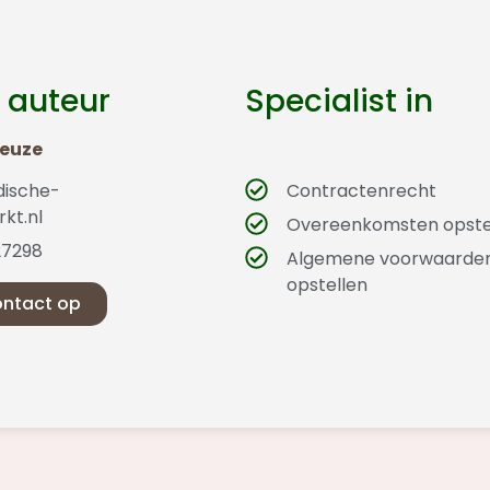
 auteur
Specialist in
Geuze
dische-
Contractenrecht
kt.nl
Overeenkomsten opste
27298
Algemene voorwaarde
opstellen
ntact op