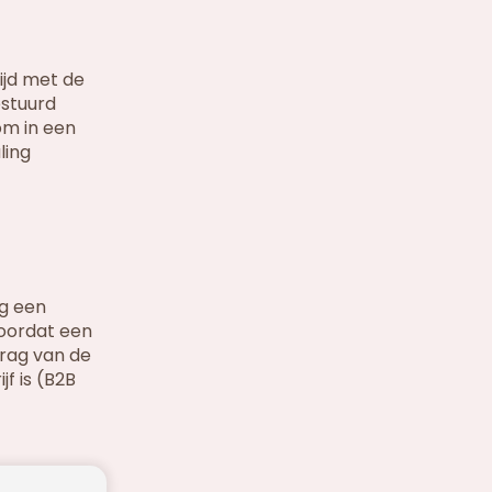
rijd met de
estuurd
om in een
ling
ng een
doordat een
drag van de
f is (B2B