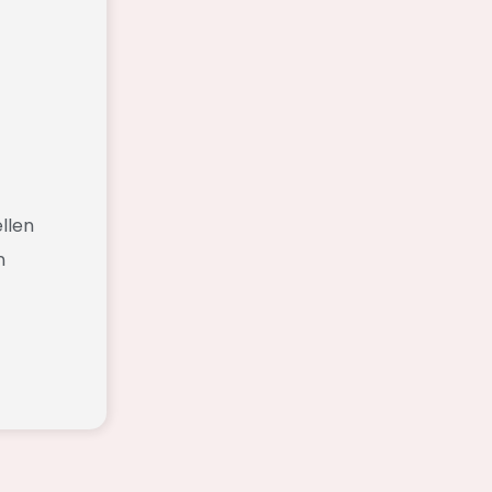
llen
n