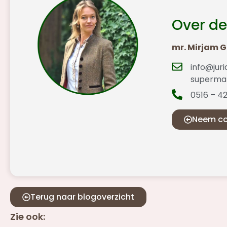
Over de
mr. Mirjam 
info@juri
supermar
0516 – 4
Neem co
Terug naar blogoverzicht
Zie ook: