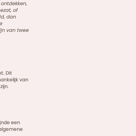
e ontdekken,
ezat, of
ld, dan
e
ijn van twee
. Dit
ankelijk van
ijn.
ijnde een
 algemene