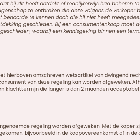
t hij dit heeft ontdekt of redelijkerwijs had behoren t
eigenschap te ontbreken die deze volgens de verkoper b
e of behoorde te kennen doch die hij niet heeft meegedee
ntdekking geschieden. Bij een consumentenkoop moet d
geschieden, waarbij een kennisgeving binnen een term
het hierboven omschreven wetsartikel van dwingend recht
 consument van deze regeling kan worden afgeweken. Afh
 klachttermijn die langer is dan 2 maanden acceptabel z
ovengenoemde regeling worden afgeweken. Met de koper z
ngekomen, bijvoorbeeld in de koopovereenkomst of in de