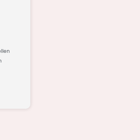
llen
n