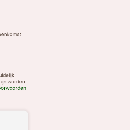
ereenkomst
delijk
mijn worden
oorwaarden