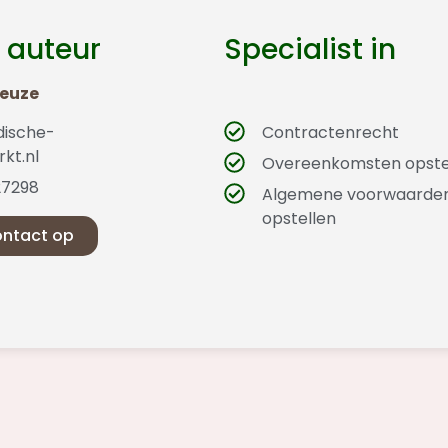
 auteur
Specialist in
Geuze
dische-
Contractenrecht
kt.nl
Overeenkomsten opste
27298
Algemene voorwaarde
opstellen
ntact op