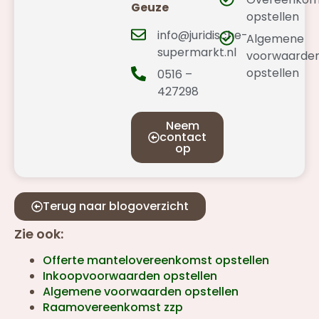
Geuze
opstellen
info@juridische-
Algemene
supermarkt.nl
voorwaarde
opstellen
0516 –
427298
Neem
contact
op
Terug naar blogoverzicht
Zie ook:
Offerte mantelovereenkomst opstellen
Inkoopvoorwaarden opstellen
Algemene voorwaarden opstellen
Raamovereenkomst zzp