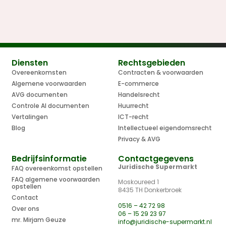
Diensten
Rechtsgebieden
Overeenkomsten
Contracten & voorwaarden
Algemene voorwaarden
E-commerce
AVG documenten
Handelsrecht
Controle AI documenten
Huurrecht
Vertalingen
ICT-recht
Blog
Intellectueel eigendomsrecht
Privacy & AVG
Bedrijfsinformatie
Contactgegevens
Juridische Supermarkt
FAQ overeenkomst opstellen
FAQ algemene voorwaarden
Moskoureed 1
opstellen
8435 TH Donkerbroek
Contact
0516 – 42 72 98
Over ons
06 – 15 29 23 97
mr. Mirjam Geuze
info@juridische-supermarkt.nl