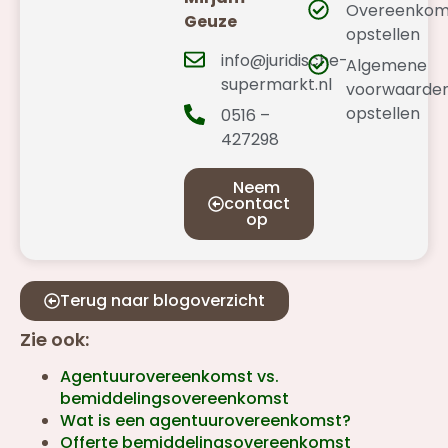
Overeenkom
Geuze
opstellen
info@juridische-
Algemene
supermarkt.nl
voorwaarde
opstellen
0516 –
427298
Neem
contact
op
Terug naar blogoverzicht
Zie ook:
Agentuurovereenkomst vs.
bemiddelingsovereenkomst
Wat is een agentuurovereenkomst?
Offerte bemiddelingsovereenkomst