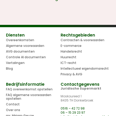
Diensten
Rechtsgebieden
Overeenkomsten
Contracten & voorwaarden
Algemene voorwaarden
E-commerce
AVG documenten
Handelsrecht
Controle AI documenten
Huurrecht
Vertalingen
ICT-recht
Blog
Intellectueel eigendomsrecht
Privacy & AVG
Bedrijfsinformatie
Contactgegevens
Juridische Supermarkt
FAQ overeenkomst opstellen
FAQ algemene voorwaarden
Moskoureed 1
opstellen
8435 TH Donkerbroek
Contact
0516 – 42 72 98
Over ons
06 – 15 29 23 97
mr. Mirjam Geuze