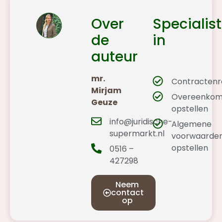
Over
Specialist
de
in
auteur
mr.
Contractenr
Mirjam
Overeenkom
Geuze
opstellen
info@juridische-
Algemene
supermarkt.nl
voorwaarde
opstellen
0516 –
427298
Neem
contact
op