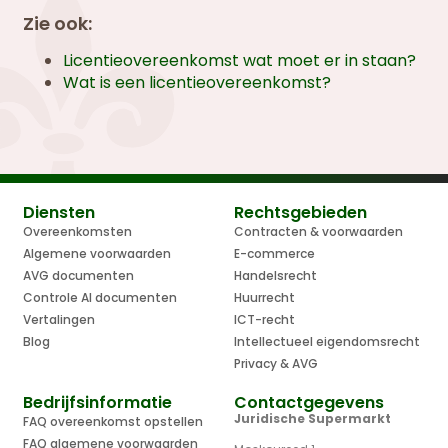
Zie ook:
Licentieovereenkomst wat moet er in staan?
Wat is een licentieovereenkomst?
Diensten
Rechtsgebieden
Overeenkomsten
Contracten & voorwaarden
Algemene voorwaarden
E-commerce
AVG documenten
Handelsrecht
Controle AI documenten
Huurrecht
Vertalingen
ICT-recht
Blog
Intellectueel eigendomsrecht
Privacy & AVG
Bedrijfsinformatie
Contactgegevens
Juridische Supermarkt
FAQ overeenkomst opstellen
FAQ algemene voorwaarden