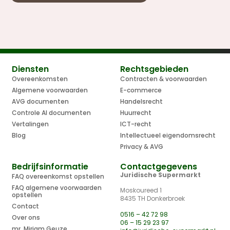
Diensten
Rechtsgebieden
Overeenkomsten
Contracten & voorwaarden
Algemene voorwaarden
E-commerce
AVG documenten
Handelsrecht
Controle AI documenten
Huurrecht
Vertalingen
ICT-recht
Blog
Intellectueel eigendomsrecht
Privacy & AVG
Bedrijfsinformatie
Contactgegevens
Juridische Supermarkt
FAQ overeenkomst opstellen
FAQ algemene voorwaarden
Moskoureed 1
opstellen
8435 TH Donkerbroek
Contact
0516 – 42 72 98
Over ons
06 – 15 29 23 97
mr. Mirjam Geuze