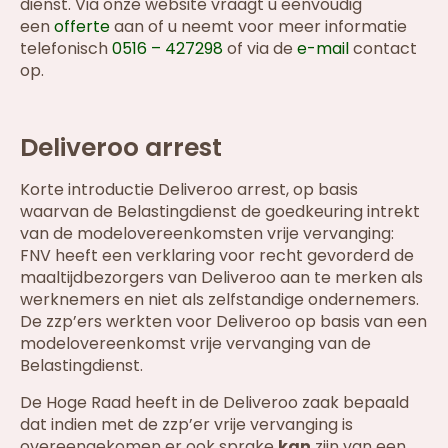
dienst. Via onze website vraagt u eenvoudig
een
offerte
aan of u neemt voor meer informatie
telefonisch
0516 – 427298
of via de
e-mail
contact
op.
Deliveroo arrest
Korte introductie Deliveroo arrest, op basis
waarvan de Belastingdienst de goedkeuring intrekt
van de modelovereenkomsten vrije vervanging:
FNV heeft een verklaring voor recht gevorderd de
maaltijdbezorgers van Deliveroo aan te merken als
werknemers en niet als zelfstandige ondernemers.
De zzp’ers werkten voor Deliveroo op basis van een
modelovereenkomst vrije vervanging van de
Belastingdienst.
De Hoge Raad heeft in de Deliveroo zaak bepaald
dat indien met de zzp’er vrije vervanging is
overeengekomen er ook sprake
kan
zijn van een