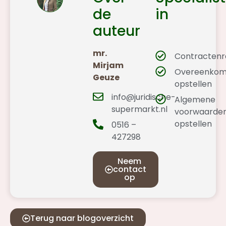
de
in
auteur
mr.
Contractenr
Mirjam
Overeenkom
Geuze
opstellen
info@juridische-
Algemene
supermarkt.nl
voorwaarde
opstellen
0516 –
427298
Neem
contact
op
Terug naar blogoverzicht