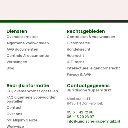
Diensten
Rechtsgebieden
Overeenkomsten
Contracten & voorwaarden
Algemene voorwaarden
E-commerce
AVG documenten
Handelsrecht
Controle AI documenten
Huurrecht
Vertalingen
ICT-recht
Blog
Intellectueel eigendomsrecht
Privacy & AVG
Bedrijfsinformatie
Contactgegevens
Juridische Supermarkt
FAQ overeenkomst opstellen
FAQ algemene voorwaarden
Moskoureed 1
opstellen
8435 TH Donkerbroek
Contact
0516 – 42 72 98
Over ons
06 – 15 29 23 97
mr. Mirjam Geuze
info@juridische-supermarkt.nl
Werkwijze