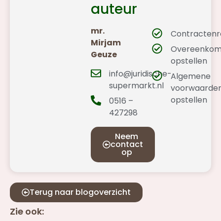
auteur
mr.
Contractenr
Mirjam
Overeenkom
Geuze
opstellen
info@juridische-
Algemene
supermarkt.nl
voorwaarde
opstellen
0516 –
427298
Neem
contact
op
Terug naar blogoverzicht
Zie ook: