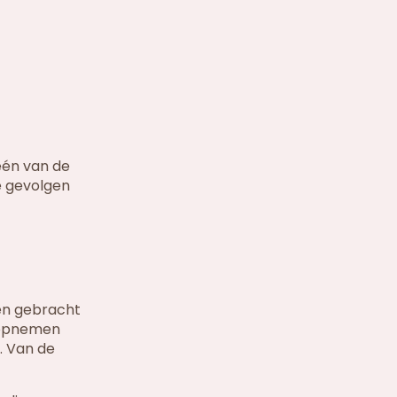
één van de
de gevolgen
en gebracht
t opnemen
. Van de