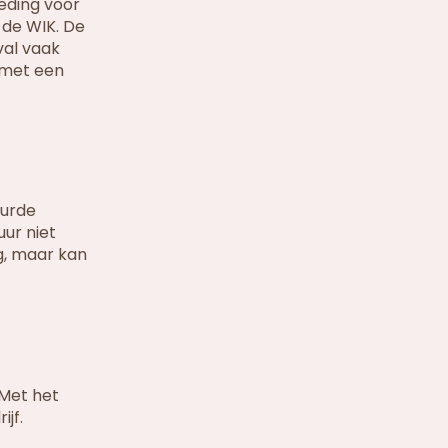
eding voor
 de WIK. De
val vaak
 met een
uurde
uur niet
g, maar kan
 Met het
jf.