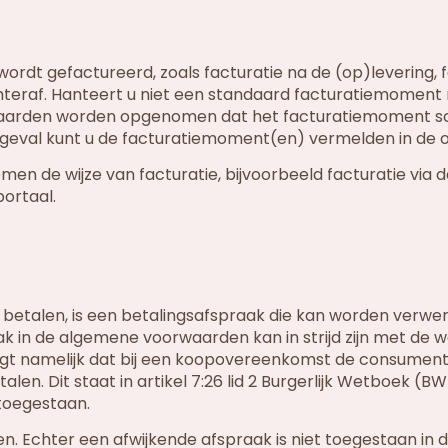
rdt gefactureerd, zoals facturatie na de (op)levering, f
 achteraf. Hanteert u niet een standaard facturatiemomen
waarden worden opgenomen dat het facturatiemoment schr
 geval kunt u de facturatiemoment(en) vermelden in de o
de wijze van facturatie, bijvoorbeeld facturatie via d
ortaal.
 betalen, is een betalingsafspraak die kan worden verwer
k in de algemene voorwaarden kan in strijd zijn met de w
lgt namelijk dat bij een koopovereenkomst de consument
len. Dit staat in artikel 7:26 lid 2 Burgerlijk Wetboek (BW
 toegestaan.
en. Echter een afwijkende afspraak is niet toegestaan in