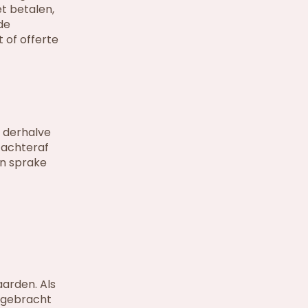
et betalen,
de
 of offerte
t derhalve
 achteraf
en sprake
aarden. Als
n gebracht