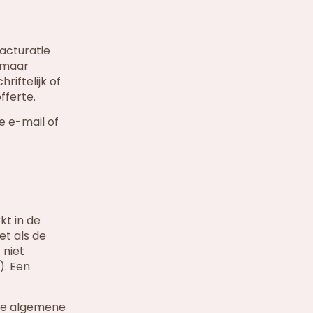
acturatie
t maar
iftelijk of
fferte.
e e-mail of
kt in de
et als de
 niet
). Een
 de algemene