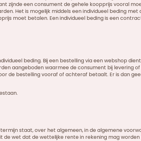
 klant zijnde een consument de gehele koopprijs vooral mo
den. Het is mogelijk middels een individueel beding met 
rijs moet betalen. Een individueel beding is een contract
ndividueel beding. Bij een bestelling via een webshop dien
orden aangeboden waarmee de consument bij levering of
oor de bestelling vooraf of achteraf betaalt. Er is dan ge
gestaan.
stermijn staat, over het algemeen, in de algemene voorw
it de wet dat de wettelijke rente in rekening mag worde