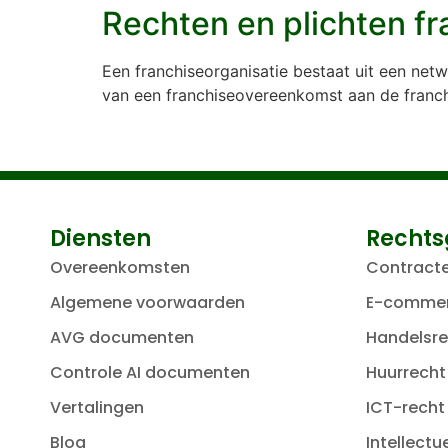
Rechten en plichten f
Een franchiseorganisatie bestaat uit een net
van een franchiseovereenkomst aan de franch
Diensten
Rechts
Overeenkomsten
Contract
Algemene voorwaarden
E-comme
AVG documenten
Handelsre
Controle AI documenten
Huurrecht
Vertalingen
ICT-recht
Blog
Intellect