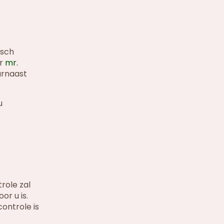
isch
or
mr.
arnaast
u
role zal
or u is.
controle is