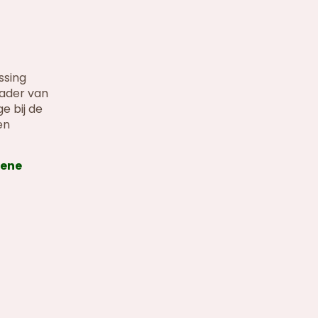
ssing
kader van
e bij de
en
mene