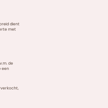
reid dient
erte met
v.m. de
e een
rverkocht,