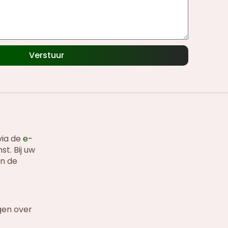
Verstuur
via de
e-
t. Bij uw
an de
gen over