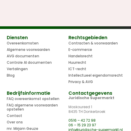
Diensten
Rechtsgebieden
Overeenkomsten
Contracten & voorwaarden
Algemene voorwaarden
E-commerce
AVG documenten
Handelsrecht
Controle AI documenten
Huurrecht
Vertalingen
ICT-recht
Blog
Intellectueel eigendomsrecht
Privacy & AVG
Bedrijfsinformatie
Contactgegevens
Juridische Supermarkt
FAQ overeenkomst opstellen
FAQ algemene voorwaarden
Moskoureed 1
opstellen
8435 TH Donkerbroek
Contact
0516 – 42 72 98
Over ons
06 – 15 29 23 97
mr. Mirjam Geuze
info@juridische-supermarkt.nl