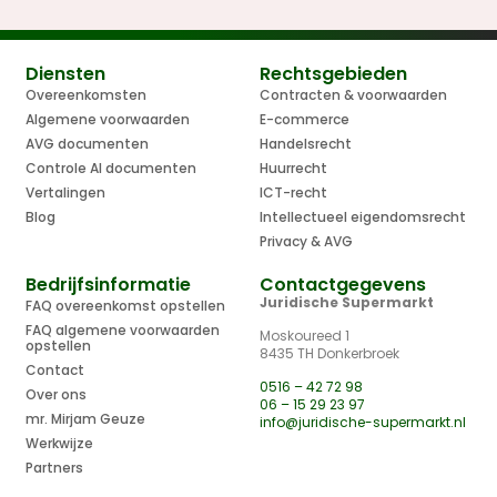
Diensten
Rechtsgebieden
Overeenkomsten
Contracten & voorwaarden
Algemene voorwaarden
E-commerce
AVG documenten
Handelsrecht
Controle AI documenten
Huurrecht
Vertalingen
ICT-recht
Blog
Intellectueel eigendomsrecht
Privacy & AVG
Bedrijfsinformatie
Contactgegevens
Juridische Supermarkt
FAQ overeenkomst opstellen
FAQ algemene voorwaarden
Moskoureed 1
opstellen
8435 TH Donkerbroek
Contact
0516 – 42 72 98
Over ons
06 – 15 29 23 97
mr. Mirjam Geuze
info@juridische-supermarkt.nl
Werkwijze
Partners