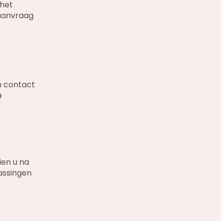
 het
eaanvraag
h contact
a
en u na
passingen