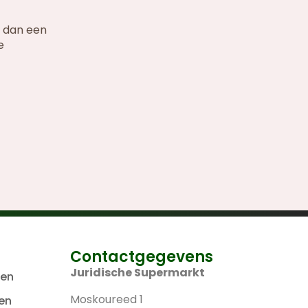
t dan een
e
Contactgegevens
Juridische Supermarkt
len
Moskoureed 1
en