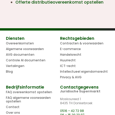
Offerte distributieovereenkomst opstellen
Diensten
Rechtsgebieden
Overeenkomsten
Contracten & voorwaarden
Algemene voorwaarden
E-commerce
AVG documenten
Handelsrecht
Controle AI documenten
Huurrecht
Vertalingen
ICT-recht
Blog
Intellectueel eigendomsrecht
Privacy & AVG
Bedrijfsinformatie
Contactgegevens
Juridische Supermarkt
FAQ overeenkomst opstellen
FAQ algemene voorwaarden
Moskoureed 1
opstellen
8435 TH Donkerbroek
Contact
0516 – 42 72 98
Over ons
06 – 15 29 23 97