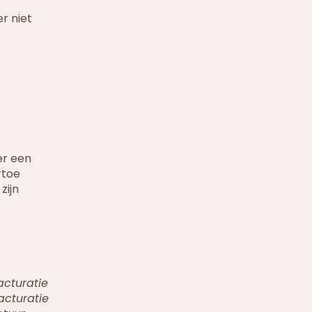
r niet
er een
rtoe
zijn
acturatie
acturatie