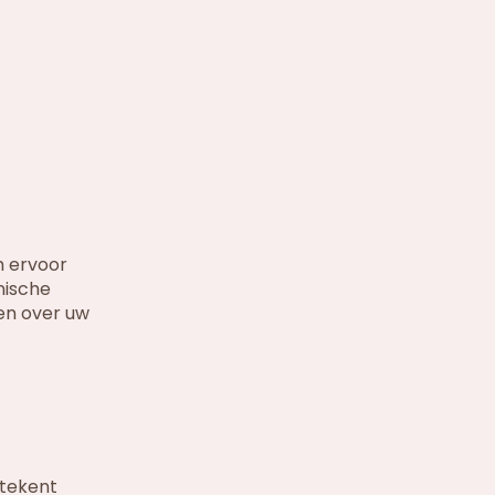
m ervoor
nische
en over uw
etekent