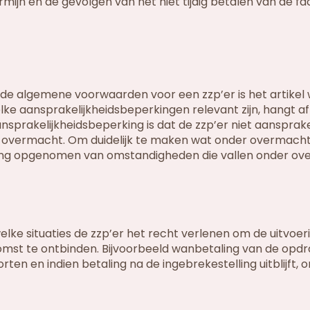
rmijn en de gevolgen van het niet tijdig betalen van de fa
in de algemene voorwaarden voor een zzp’er is het artikel
lke aansprakelijkheidsbeperkingen relevant zijn, hangt a
nsprakelijkheidsbeperking is dat de zzp’er niet aansprakel
 overmacht. Om duidelijk te maken wat onder overmacht 
ng opgenomen van omstandigheden die vallen onder ov
e situaties de zzp’er het recht verlenen om de uitvoer
mst te ontbinden. Bijvoorbeeld wanbetaling van de opd
en en indien betaling na de ingebrekestelling uitblijft, 