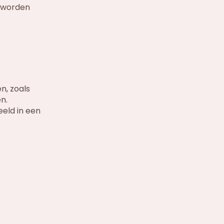
s worden
n, zoals
n.
eld in een