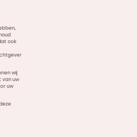
hebben,
nhoud
dat ook
achtgever
nen wij
t van uw
oor uw
 deze