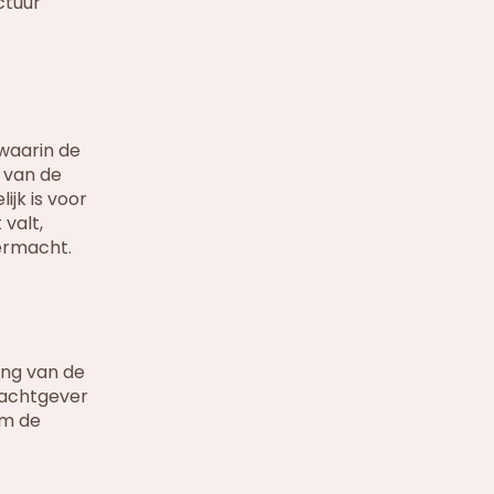
ctuur
 waarin de
f van de
ijk is voor
valt,
ermacht.
ing van de
rachtgever
om de