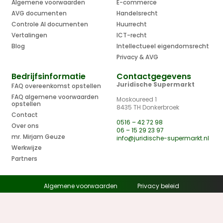
Algemene voorwaarden
E-commerce
AVG documenten
Handelsrecht
Controle AI documenten
Huurrecht
Vertalingen
ICT-recht
Blog
Intellectueel eigendomsrecht
Privacy & AVG
Bedrijfsinformatie
Contactgegevens
Juridische Supermarkt
FAQ overeenkomst opstellen
FAQ algemene voorwaarden
Moskoureed 1
opstellen
8435 TH Donkerbroek
Contact
0516 – 42 72 98
Over ons
06 – 15 29 23 97
mr. Mirjam Geuze
info@juridische-supermarkt.nl
Werkwijze
Partners
Algemene voorwaarden
Privacy beleid