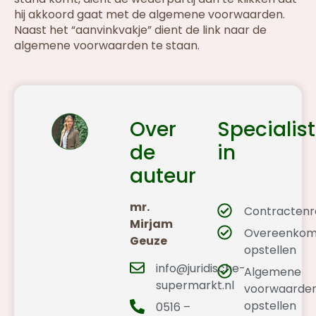
hij akkoord gaat met de algemene voorwaarden.
Naast het “aanvinkvakje” dient de link naar de
algemene voorwaarden te staan.
Over
Specialist
de
in
auteur
mr.
Contractenr
Mirjam
Overeenkom
Geuze
opstellen
info@juridische-
Algemene
supermarkt.nl
voorwaarde
opstellen
0516 –