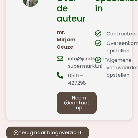
de
in
auteur
mr.
Contractenr
Mirjam
Overeenkom
Geuze
opstellen
info@juridische-
Algemene
supermarkt.nl
voorwaarde
opstellen
0516 –
427298
Neem
contact
op
Terug naar blogoverzicht