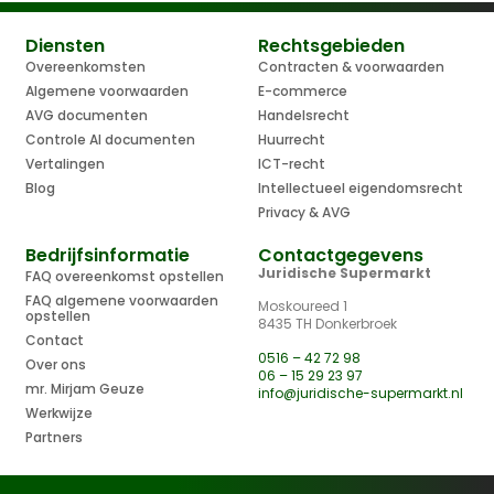
Diensten
Rechtsgebieden
Overeenkomsten
Contracten & voorwaarden
Algemene voorwaarden
E-commerce
AVG documenten
Handelsrecht
Controle AI documenten
Huurrecht
Vertalingen
ICT-recht
Blog
Intellectueel eigendomsrecht
Privacy & AVG
Bedrijfsinformatie
Contactgegevens
Juridische Supermarkt
FAQ overeenkomst opstellen
FAQ algemene voorwaarden
Moskoureed 1
opstellen
8435 TH Donkerbroek
Contact
0516 – 42 72 98
Over ons
06 – 15 29 23 97
mr. Mirjam Geuze
info@juridische-supermarkt.nl
Werkwijze
Partners