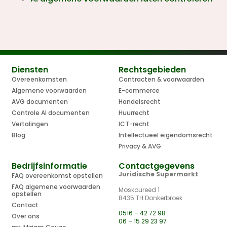
Diensten
Rechtsgebieden
Overeenkomsten
Contracten & voorwaarden
Algemene voorwaarden
E-commerce
AVG documenten
Handelsrecht
Controle AI documenten
Huurrecht
Vertalingen
ICT-recht
Blog
Intellectueel eigendomsrecht
Privacy & AVG
Bedrijfsinformatie
Contactgegevens
Juridische Supermarkt
FAQ overeenkomst opstellen
FAQ algemene voorwaarden
Moskoureed 1
opstellen
8435 TH Donkerbroek
Contact
0516 – 42 72 98
Over ons
06 – 15 29 23 97